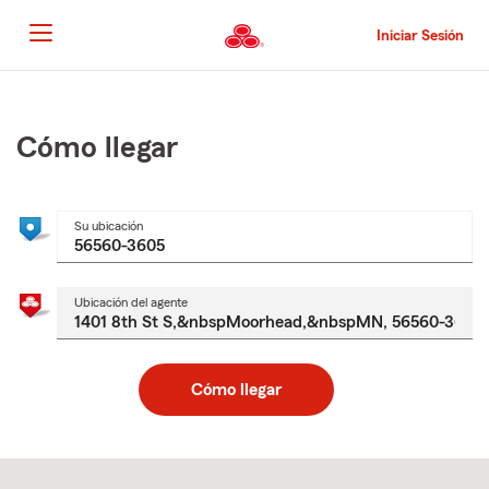
Pasar
al
Iniciar Sesión
contenido
principal
Comienzo
del
contenido
Cómo llegar
principal
Su ubicación
Ubicación del agente
Cómo llegar
Skip
to
after