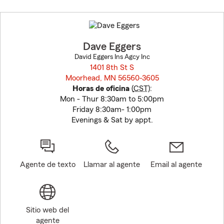
Skip
to
before
map.
Dave Eggers
David Eggers Ins Agcy Inc
1401 8th St S
Moorhead, MN 56560-3605
opens in new window
Horas de oficina
(
CST
):
Mon - Thur 8:30am to 5:00pm
Friday 8:30am- 1:00pm
Evenings & Sat by appt.
Agente de texto
Llamar al agente
Email al agente
Sitio web del
agente