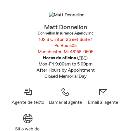
Skip
to
before
map.
Matt Donnellon
Donnellon Insurance Agency Inc
102 S Clinton Street Suite 1
Po Box 505
Manchester, MI 48158-0505
opens in new window
Horas de oficina
(
EST
):
Mon-Fri 9:00am to 5:00pm
After Hours by Appointment
Closed Memorial Day
Agente de texto
Llamar al agente
Email al agente
Sitio web del