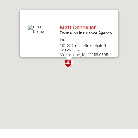
map.
Matt Donnellon
Donnellon Insurance Agency
Inc
102 S Clinton Street Suite 1
Po Box 505
Manchester, MI 48158-0505