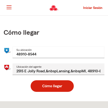
Pasar
al
Iniciar Sesión
contenido
principal
Comienzo
del
contenido
Cómo llegar
principal
Su ubicación
Ubicación del agente
Cómo llegar
Skip
to
after