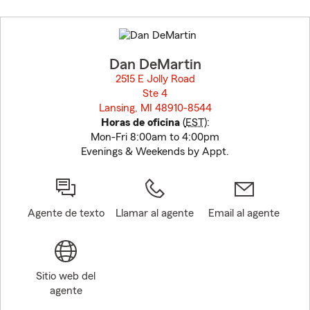
Skip
to
before
map.
Dan DeMartin
2515 E Jolly Road
Ste 4
Lansing, MI 48910-8544
opens in new window
Horas de oficina
(
EST
):
Mon-Fri 8:00am to 4:00pm
Evenings & Weekends by Appt.
Agente de texto
Llamar al agente
Email al agente
Sitio web del
agente