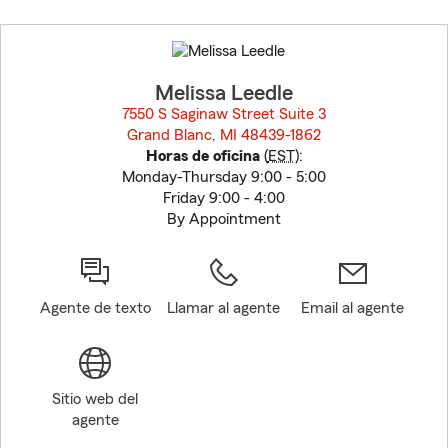
Skip
to
before
map.
Melissa Leedle
7550 S Saginaw Street Suite 3
Grand Blanc, MI 48439-1862
opens in new window
Horas de oficina
(
EST
):
Monday-Thursday 9:00 - 5:00
Friday 9:00 - 4:00
By Appointment
Agente de texto
Llamar al agente
Email al agente
Sitio web del
agente