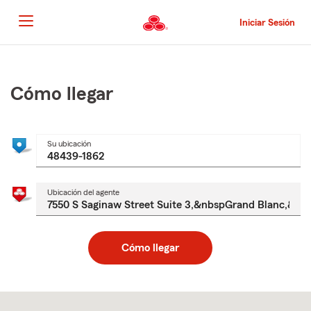
Pasar
al
Iniciar Sesión
contenido
principal
Comienzo
del
contenido
Cómo llegar
principal
Su ubicación
Ubicación del agente
Cómo llegar
Skip
to
after