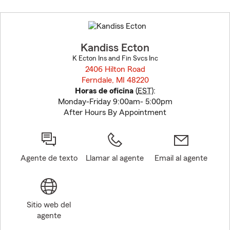
Skip
to
before
map.
Kandiss Ecton
K Ecton Ins and Fin Svcs Inc
2406 Hilton Road
Ferndale, MI 48220
opens in new window
Horas de oficina
(
EST
):
Monday-Friday 9:00am- 5:00pm
After Hours By Appointment
Agente de texto
Llamar al agente
Email al agente
Sitio web del
agente