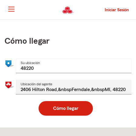
Pasar
al
Iniciar Sesión
contenido
principal
Comienzo
del
contenido
Cómo llegar
principal
Su ubicación
Ubicación del agente
Cómo llegar
Skip
to
after