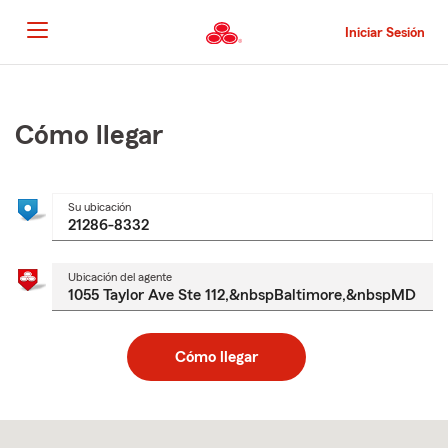
Pasar
al
Iniciar Sesión
contenido
principal
Comienzo
del
contenido
Cómo llegar
principal
Su ubicación
Ubicación del agente
Cómo llegar
Skip
to
after