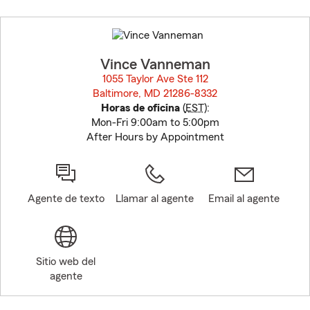
Skip
to
before
map.
Vince Vanneman
1055 Taylor Ave Ste 112
Baltimore, MD 21286-8332
opens in new window
Horas de oficina
(
EST
):
Mon-Fri 9:00am to 5:00pm
After Hours by Appointment
Agente de texto
Llamar al agente
Email al agente
Sitio web del
agente