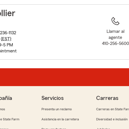
to
before
llier
map.
Llamar al
236-1132
agente
(
EST
):
410-256-5600
9-5 PM
ointment
añía
Servicios
Carreras
anos
Presenta un reclamo
Carreras en State Fa
e State Farm
Asistencia en la carretera
Diversidad e inclusión