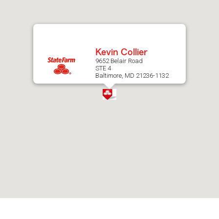
after
map.
Kevin Collier
9652 Belair Road
STE 4
Baltimore, MD 21236-1132
Skip