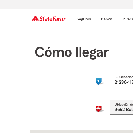
Seguros
Banca
Inver
Comienzo
del
contenido
Cómo llegar
principal
Su ubicació
Ubicación d