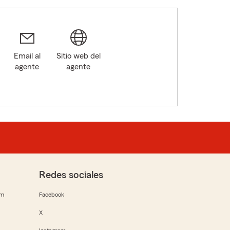
Email al
Sitio web del
agente
agente
Redes sociales
rm
Facebook
X