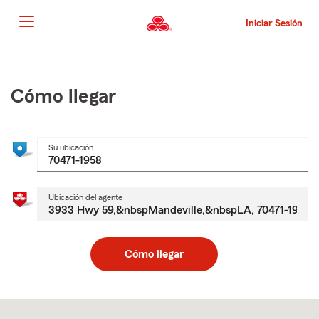
Pasar
al
Iniciar Sesión
contenido
principal
Comienzo
del
contenido
Cómo llegar
principal
Su ubicación
Ubicación del agente
Cómo llegar
Skip
to
after