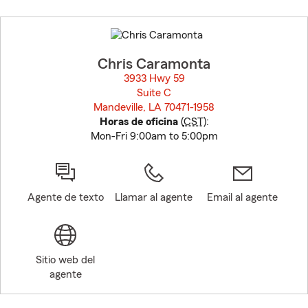
Skip
to
before
map.
Chris Caramonta
3933 Hwy 59
Suite C
Mandeville, LA 70471-1958
opens in new window
Horas de oficina
(
CST
):
Mon-Fri 9:00am to 5:00pm
Agente de texto
Llamar al agente
Email al agente
Sitio web del
agente