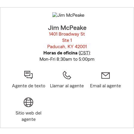
Skip
to
before
map.
Jim McPeake
1401 Broadway St
Ste 1
Paducah, KY 42001
opens in new window
Horas de oficina
(
CST
):
Mon-Fri 8:30am to 5:00pm
Agente de texto
Llamar al agente
Email al agente
Sitio web del
agente