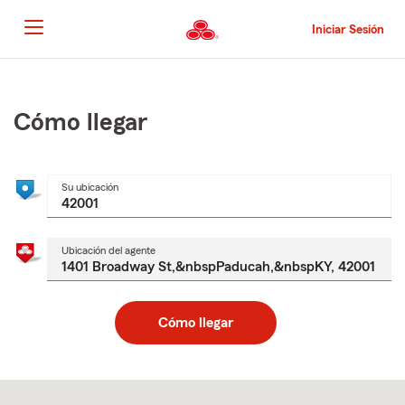
Pasar
al
Iniciar Sesión
contenido
principal
Comienzo
del
contenido
Cómo llegar
principal
Su ubicación
Ubicación del agente
Cómo llegar
Skip
to
after