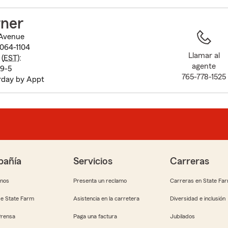
to
before
ner
map.
 Avenue
6064-1104
Llamar al
(
EST
):
agente
 9-5
765-778-1525
rday by Appt
añía
Servicios
Carreras
anos
Presenta un reclamo
Carreras en State Fa
e State Farm
Asistencia en la carretera
Diversidad e inclusión
Prensa
Paga una factura
Jubilados