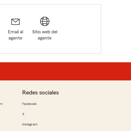
Email al
Sitio web del
agente
agente
Redes sociales
rm
Facebook
X
Instagram