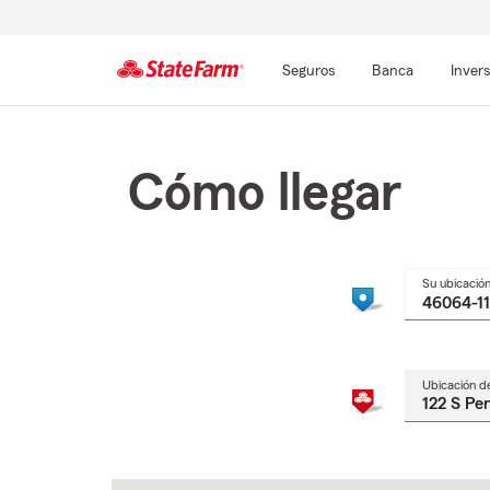
Seguros
Banca
Inver
Comienzo
del
contenido
Cómo llegar
principal
Su ubicació
Ubicación d