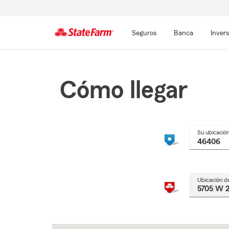
Seguros
Banca
Inver
Comienzo
del
contenido
Cómo llegar
principal
Su ubicació
Ubicación d