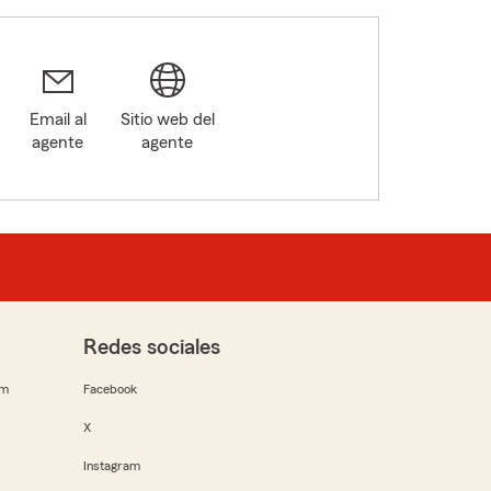
Email al
Sitio web del
agente
agente
5
Redes sociales
rm
Facebook
X
Instagram