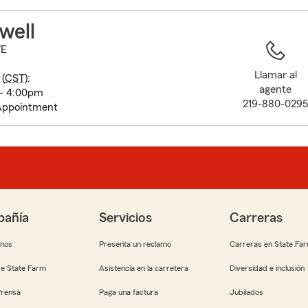
to
before
well
map.
VE
Llamar al
(
CST
):
agente
 - 4:00pm
219-880-029
Appointment
añía
Servicios
Carreras
anos
Presenta un reclamo
Carreras en State Fa
e State Farm
Asistencia en la carretera
Diversidad e inclusión
Prensa
Paga una factura
Jubilados