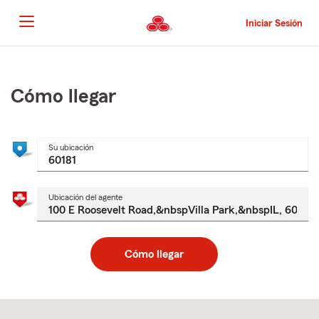
Pasar
al
Iniciar Sesión
contenido
principal
Comienzo
del
contenido
Cómo llegar
principal
Su ubicación
Ubicación del agente
Cómo llegar
Skip
to
after