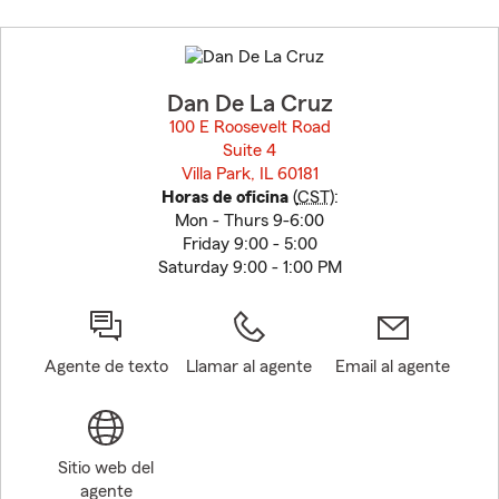
Skip
to
before
map.
Dan De La Cruz
100 E Roosevelt Road
Suite 4
Villa Park, IL 60181
opens in new window
Horas de oficina
(
CST
):
Mon - Thurs 9-6:00
Friday 9:00 - 5:00
Saturday 9:00 - 1:00 PM
Agente de texto
Llamar al agente
Email al agente
Sitio web del
agente