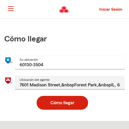
Pasar
al
Iniciar Sesión
contenido
principal
Comienzo
del
contenido
Cómo llegar
principal
Su ubicación
Ubicación del agente
Cómo llegar
Skip
to
after