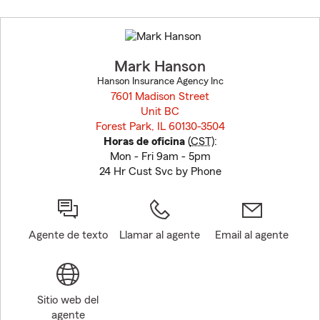
Skip
to
before
map.
Mark Hanson
Hanson Insurance Agency Inc
7601 Madison Street
Unit BC
Forest Park, IL 60130-3504
opens in new window
Horas de oficina
(
CST
):
Mon - Fri 9am - 5pm
24 Hr Cust Svc by Phone
Agente de texto
Llamar al agente
Email al agente
Sitio web del
agente