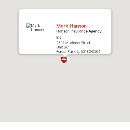
map.
Mark Hanson
Hanson Insurance Agency
Inc
7601 Madison Street
Unit BC
Forest Park, IL 60130-3504