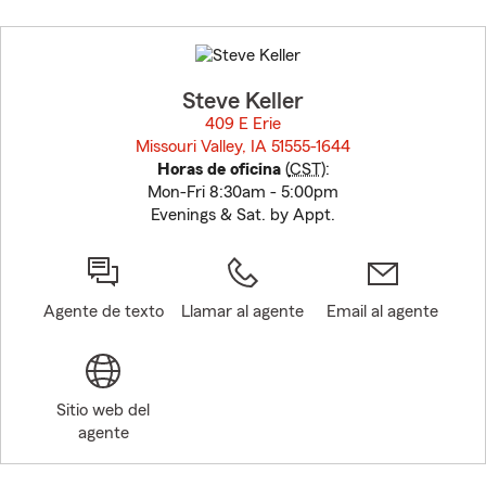
Skip
to
before
map.
Steve Keller
409 E Erie
Missouri Valley, IA 51555-1644
opens in new window
Horas de oficina
(
CST
):
Mon-Fri 8:30am - 5:00pm
Evenings & Sat. by Appt.
Agente de texto
Llamar al agente
Email al agente
Sitio web del
agente