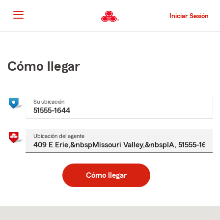
Pasar
al
Iniciar Sesión
contenido
principal
Comienzo
del
contenido
Cómo llegar
principal
Su ubicación
Ubicación del agente
Cómo llegar
Skip
to
after