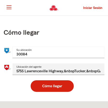
Pasar
al
Iniciar Sesión
contenido
principal
Comienzo
del
contenido
Cómo llegar
principal
Su ubicación
Ubicación del agente
Cómo llegar
Skip
to
after