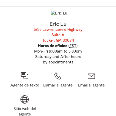
Skip
to
before
map.
Eric Lu
5755 Lawrenceville Highway
Suite A
Tucker, GA 30084
opens in new window
Horas de oficina
(
EST
):
Mon-Fri 9:00am to 5:30pm
Saturday and After hours
by appointments
Agente de texto
Llamar al agente
Email al agente
Sitio web del
agente