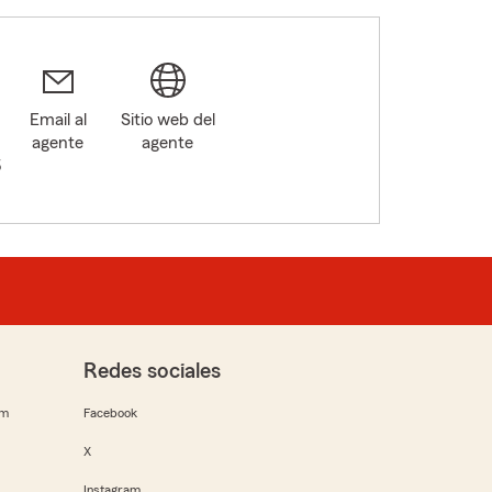
Email al
Sitio web del
agente
agente
5
Redes sociales
rm
Facebook
X
Instagram