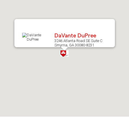
after
map.
DaVante DuPree
3246 Atlanta Road SE Suite C
Smyrna, GA 30080-8231
Skip