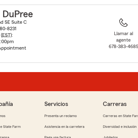
to
before
 DuPree
map.
ad SE Suite C
80-8231
Llamar al
(
EST
):
agente
5:00pm
678-383-468
 Appointment
añía
Servicios
Carreras
anos
Presenta un reclamo
Carreras en State Fa
e State Farm
Asistencia en la carretera
Diversidad e inclusión
Prensa
Paga una factura
Jubilados