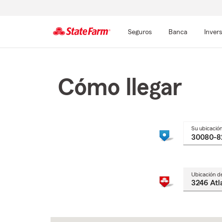
Seguros
Banca
Inver
Comienzo
del
contenido
Cómo llegar
principal
Su ubicació
Ubicación d