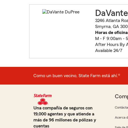
DaVante
3246 Atlanta Ro
Smyrna, GA 300
Horas de oficina
M - F 9:00am - 
After Hours By
Available 24/7
Como un buen vecino, State Farm está ahí.®
Comp
Una compañía de seguros con
Contáct
19,000 agentes y que atiende a
Acerca d
más de 96 millones de pólizas y
cuentas
Sala de 