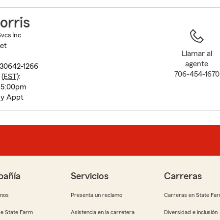
to
before
orris
map.
Svcs Inc
et
Llamar al
agente
 30642-1266
706-454-1670
(
EST
):
-5:00pm
By Appt
añía
Servicios
Carreras
anos
Presenta un reclamo
Carreras en State Fa
e State Farm
Asistencia en la carretera
Diversidad e inclusión