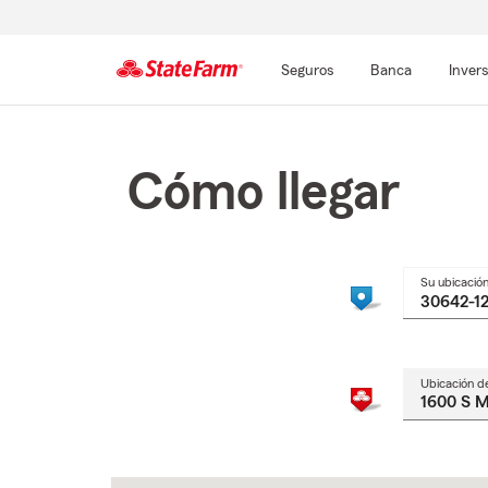
Seguros
Banca
Inver
Comienzo
del
contenido
Cómo llegar
principal
Su ubicació
Ubicación d