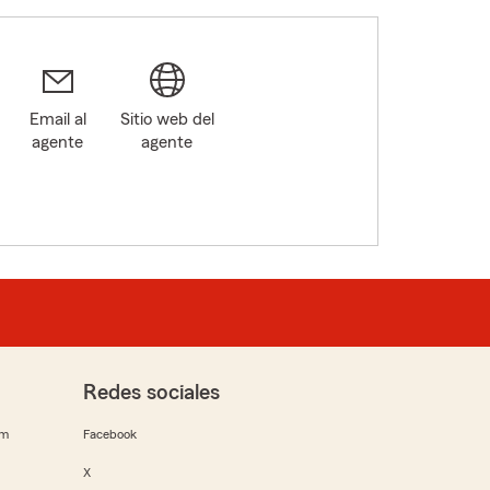
Email al
Sitio web del
agente
agente
Redes sociales
rm
Facebook
X