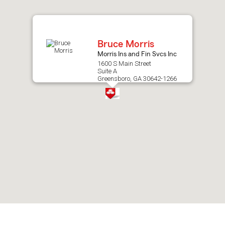
after
map.
Bruce Morris
Morris Ins and Fin Svcs Inc
1600 S Main Street
Suite A
Greensboro, GA 30642-1266
Skip