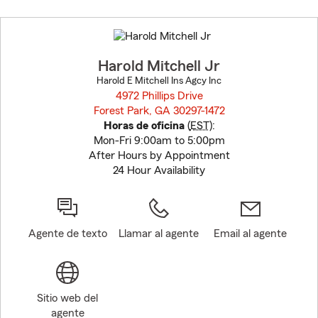
Skip
to
before
map.
Harold Mitchell Jr
Harold E Mitchell Ins Agcy Inc
4972 Phillips Drive
Forest Park, GA 30297-1472
opens in new window
Horas de oficina
(
EST
):
Mon-Fri 9:00am to 5:00pm
After Hours by Appointment
24 Hour Availability
Agente de texto
Llamar al agente
Email al agente
Sitio web del
agente