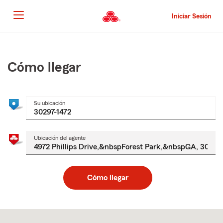
Pasar
al
Iniciar Sesión
contenido
principal
Comienzo
del
contenido
Cómo llegar
principal
Su ubicación
Ubicación del agente
Cómo llegar
Skip
to
after