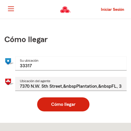
Pasar
al
Iniciar Sesión
contenido
principal
Comienzo
del
contenido
Cómo llegar
principal
Su ubicación
Ubicación del agente
Cómo llegar
Skip
to
after