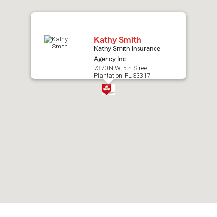
map.
Kathy Smith
Kathy Smith Insurance
Agency Inc
7370 N.W. 5th Street
Plantation, FL 33317