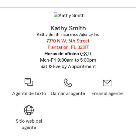
Skip
to
before
map.
Kathy Smith
Kathy Smith Insurance Agency Inc
7370 N.W. 5th Street
Plantation, FL 33317
opens in new window
Horas de oficina
(
EST
):
Mon-Fri 9:00am to 5:00pm
Sat & Eve by Appointment
Agente de texto
Llamar al agente
Email al agente
Sitio web del
agente