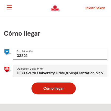
Pasar
al
Iniciar Sesión
contenido
principal
Comienzo
del
contenido
Cómo llegar
principal
Su ubicación
Ubicación del agente
Cómo llegar
Skip
to
after