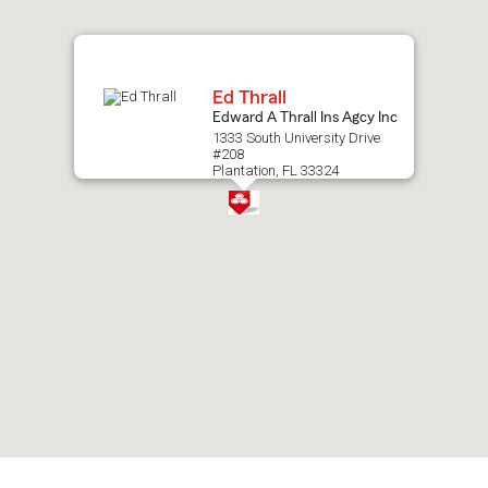
map.
Ed Thrall
Edward A Thrall Ins Agcy Inc
1333 South University Drive
#208
Plantation, FL 33324