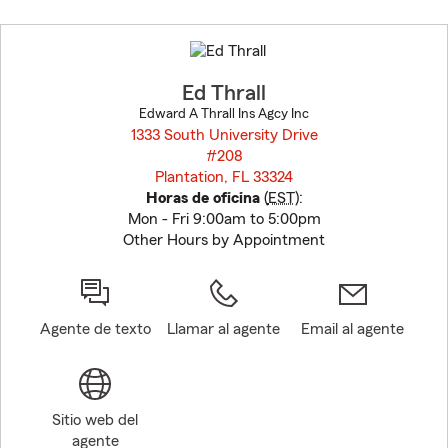
Skip
to
before
map.
Ed Thrall
Edward A Thrall Ins Agcy Inc
1333 South University Drive
#208
Plantation, FL 33324
opens in new window
Horas de oficina
(
EST
):
Mon - Fri 9:00am to 5:00pm
Other Hours by Appointment
Agente de texto
Llamar al agente
Email al agente
Sitio web del
agente