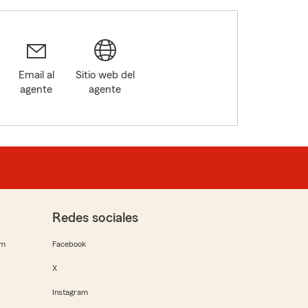
Email al
Sitio web del
agente
agente
9
Redes sociales
rm
Facebook
X
Instagram