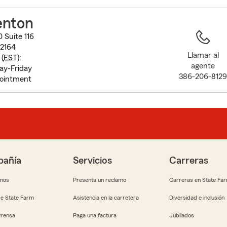
to
before
enton
map.
 Suite 116
32164
Llamar al
(
EST
):
agente
ay-Friday
386-206-812
pointment
añía
Servicios
Carreras
anos
Presenta un reclamo
Carreras en State Fa
e State Farm
Asistencia en la carretera
Diversidad e inclusión
Prensa
Paga una factura
Jubilados