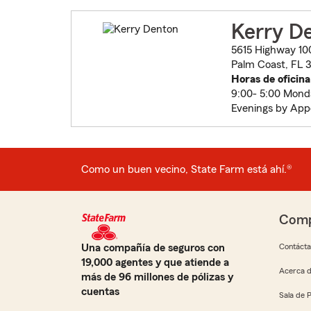
Kerry D
5615 Highway 100
Palm Coast, FL 
Horas de oficina
9:00- 5:00 Mond
Evenings by Ap
Como un buen vecino, State Farm está ahí.®
Comp
Una compañía de seguros con
Contáct
19,000 agentes y que atiende a
Acerca d
más de 96 millones de pólizas y
cuentas
Sala de 