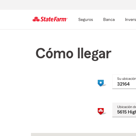
Seguros
Banca
Inver
Comienzo
del
contenido
Cómo llegar
principal
Su ubicació
Ubicación d