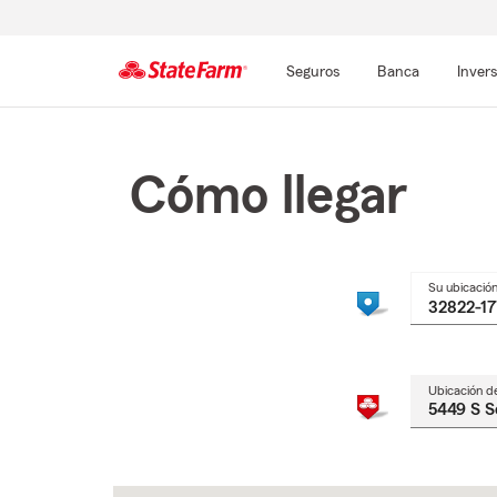
Seguros
Banca
Inver
Comienzo
del
contenido
Cómo llegar
principal
Su ubicació
Ubicación d