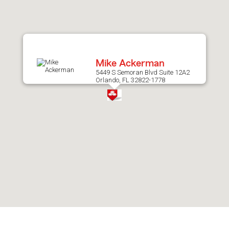
after
map.
Mike Ackerman
5449 S Semoran Blvd Suite 12A2
Orlando, FL 32822-1778
Skip