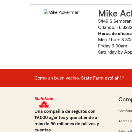
Mike A
5449 S Semoran 
Orlando, FL 3282
Horas de oficina
Mon-Thurs 8:30
Friday 9:00am -
Saturday by Ap
Como un buen vecino, State Farm está ahí.®
Comp
Una compañía de seguros con
Contáct
19,000 agentes y que atiende a
Acerca d
más de 96 millones de pólizas y
cuentas
Sala de 