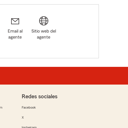
Email al
Sitio web del
agente
agente
Redes sociales
rm
Facebook
X
Instagram