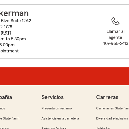
to
before
ckerman
map.
Blvd Suite 12A2
2-1778
Llamar al
(
EST
):
agente
am to 5:30pm
407-965-2413
 5:00pm
pointment
añía
Servicios
Carreras
anos
Presenta un reclamo
Carreras en State Fa
e State Farm
Asistencia en la carretera
Diversidad e inclusión
Prensa
Paga una factura
Jubilados