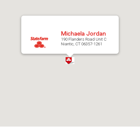
after
map.
Michaela Jordan
190 Flanders Road Unit C
Niantic, CT 06357-1261
Skip