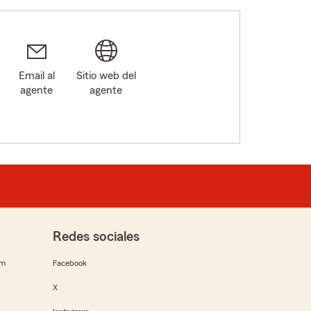
Email al
Sitio web del
agente
agente
Redes sociales
rm
Facebook
X