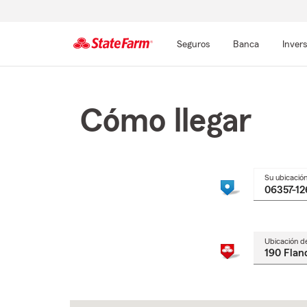
Seguros
Banca
Inver
Comienzo
del
contenido
Cómo llegar
principal
Su ubicació
Ubicación d