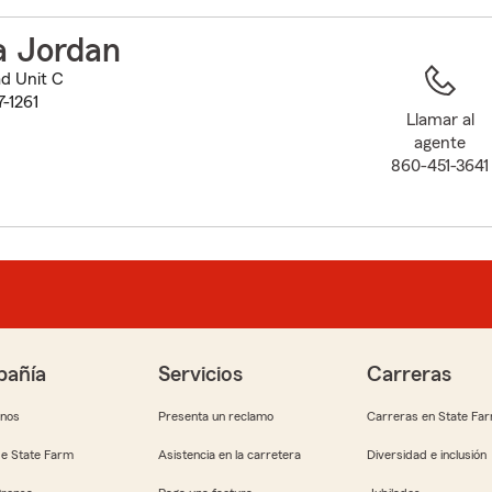
to
before
a Jordan
map.
d Unit C
7-1261
Llamar al
agente
860-451-3641
añía
Servicios
Carreras
anos
Presenta un reclamo
Carreras en State Fa
e State Farm
Asistencia en la carretera
Diversidad e inclusión