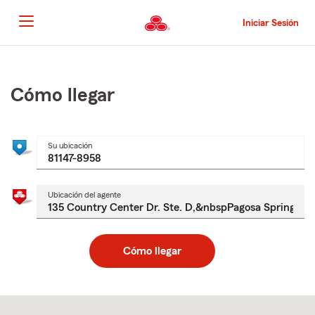
Pasar
al
Iniciar Sesión
contenido
principal
Comienzo
del
contenido
Cómo llegar
principal
Su ubicación
Ubicación del agente
Cómo llegar
Skip
to
after