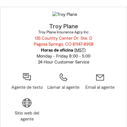
Skip
to
before
map.
Troy Plane
Troy Plane Insurance Agcy Inc
135 Country Center Dr. Ste. D
Pagosa Springs, CO 81147-8958
opens in new window
Horas de oficina
(
MST
):
Monday - Friday 8:00 - 5:00
24 Hour Customer Service
Agente de texto
Llamar al agente
Email al agente
Sitio web del
agente