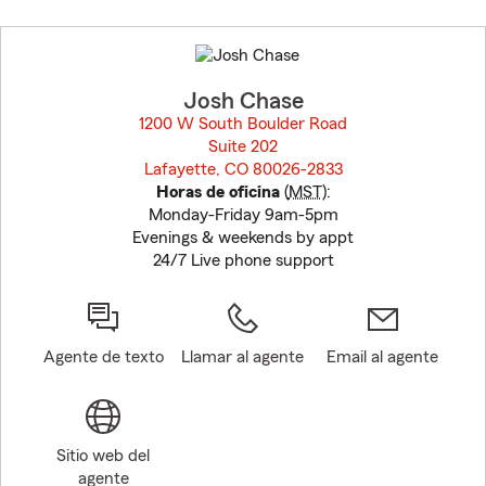
Skip
to
before
map.
Josh Chase
1200 W South Boulder Road
Suite 202
Lafayette, CO 80026-2833
opens in new window
Horas de oficina
(
MST
):
Monday-Friday 9am-5pm
Evenings & weekends by appt
24/7 Live phone support
Agente de texto
Llamar al agente
Email al agente
Sitio web del
agente