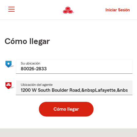
Pasar
al
Iniciar Sesión
contenido
principal
Comienzo
del
contenido
Cómo llegar
principal
Su ubicación
Ubicación del agente
Cómo llegar
Skip
to
after