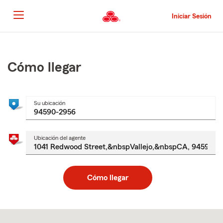
Pasar
al
Iniciar Sesión
contenido
principal
Comienzo
del
contenido
Cómo llegar
principal
Su ubicación
Ubicación del agente
Cómo llegar
Skip
to
after