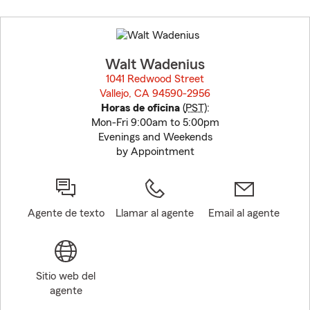
Skip
to
before
map.
Walt Wadenius
1041 Redwood Street
Vallejo, CA 94590-2956
opens in new window
Horas de oficina
(
PST
):
Mon-Fri 9:00am to 5:00pm
Evenings and Weekends
by Appointment
Agente de texto
Llamar al agente
Email al agente
Sitio web del
agente