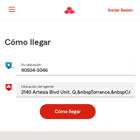
Pasar
al
Iniciar Sesión
contenido
principal
Comienzo
del
contenido
Cómo llegar
principal
Su ubicación
Ubicación del agente
Cómo llegar
Skip
to
after