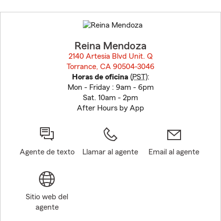
Skip
to
before
map.
Reina Mendoza
2140 Artesia Blvd Unit. Q
Torrance, CA 90504-3046
opens in new window
Horas de oficina
(
PST
):
Mon - Friday : 9am - 6pm
Sat. 10am - 2pm
After Hours by App
Agente de texto
Llamar al agente
Email al agente
Sitio web del
agente