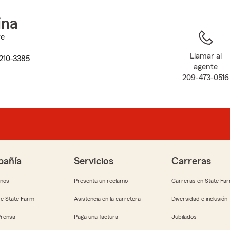
to
before
ina
map.
ve
Llamar al
210-3385
agente
209-473-0516
añía
Servicios
Carreras
anos
Presenta un reclamo
Carreras en State Fa
e State Farm
Asistencia en la carretera
Diversidad e inclusión
Prensa
Paga una factura
Jubilados