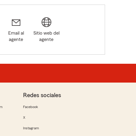
Email al
Sitio web del
agente
agente
Redes sociales
rm
Facebook
X
Instagram