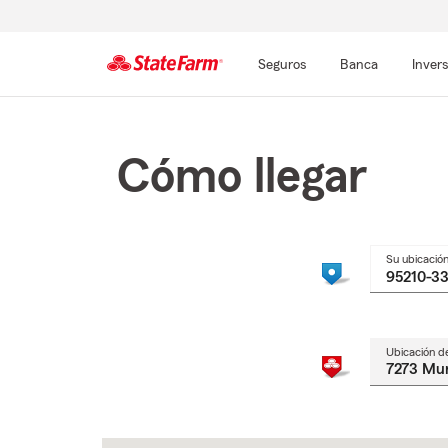
Seguros
Banca
Inver
Comienzo
del
contenido
Cómo llegar
principal
Su ubicació
Ubicación d