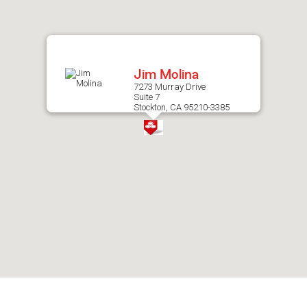
after
map.
Jim Molina
7273 Murray Drive
Suite 7
Stockton, CA 95210-3385
Skip