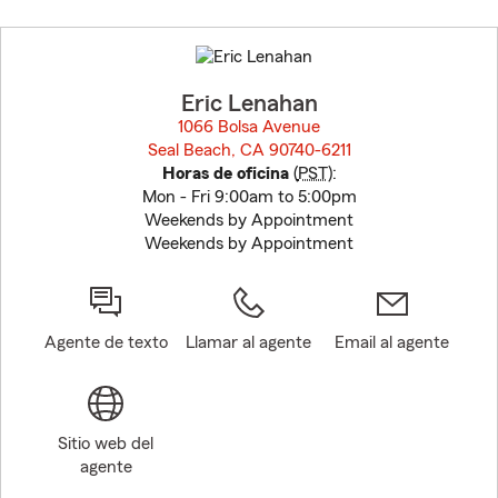
Skip
to
before
map.
Eric Lenahan
1066 Bolsa Avenue
Seal Beach, CA 90740-6211
opens in new window
Horas de oficina
(
PST
):
Mon - Fri 9:00am to 5:00pm
Weekends by Appointment
Weekends by Appointment
Agente de texto
Llamar al agente
Email al agente
Sitio web del
agente