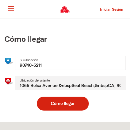
Pasar
al
Iniciar Sesión
contenido
principal
Comienzo
del
contenido
Cómo llegar
principal
Su ubicación
Ubicación del agente
Cómo llegar
Skip
to
after