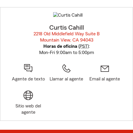
Skip
to
before
map.
Curtis Cahill
2218 Old Middlefield Way Suite B
Mountain View, CA 94043
opens in new window
Horas de oficina
(
PST
):
Mon-Fri 9:00am to 5:00pm
Agente de texto
Llamar al agente
Email al agente
Sitio web del
agente