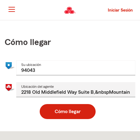
Pasar
al
Iniciar Sesión
contenido
principal
Comienzo
del
contenido
Cómo llegar
principal
Su ubicación
Ubicación del agente
Cómo llegar
Skip
to
after