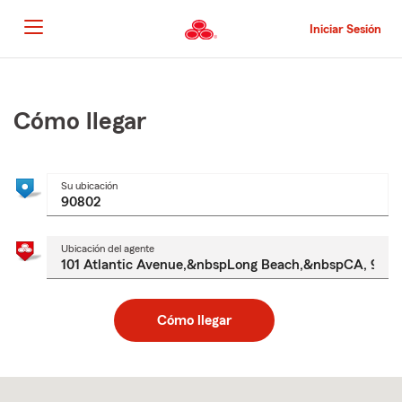
Pasar
al
Iniciar Sesión
contenido
principal
Comienzo
del
contenido
Cómo llegar
principal
Su ubicación
Ubicación del agente
Cómo llegar
Skip
to
after