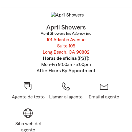
Skip
to
before
map.
April Showers
April Showers Ins Agency inc
101 Atlantic Avenue
Suite 105
Long Beach, CA 90802
opens in new window
Horas de oficina
(
PST
):
Mon-Fri 9:00am-5:00pm
After Hours By Appointment
Agente de texto
Llamar al agente
Email al agente
Sitio web del
agente