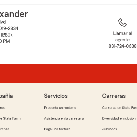
to
before
exander
map.
lvd
019-2834
Llamar al
(
PST
):
agente
00 PM
831-724-0638
añía
Servicios
Carreras
anos
Presenta un reclamo
Carreras en State Fa
e State Farm
Asistencia en la carretera
Diversidad e inclusión
Prensa
Paga una factura
Jubilados