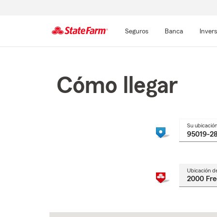
Seguros
Banca
Inver
Comienzo
del
contenido
Cómo llegar
principal
Su ubicació
Ubicación d