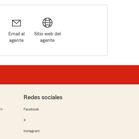
Email al
Sitio web del
agente
agente
Redes sociales
rm
Facebook
X
Instagram