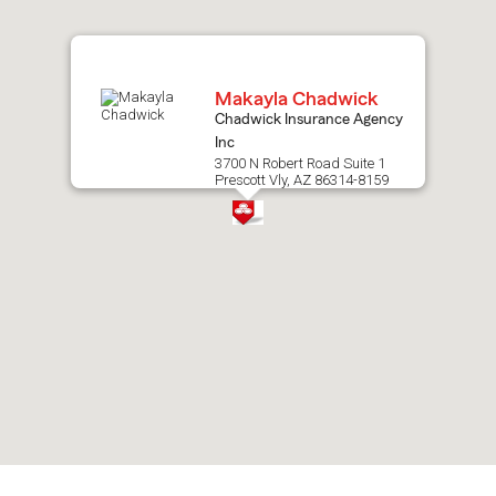
map.
Makayla Chadwick
Chadwick Insurance Agency
Inc
3700 N Robert Road Suite 1
Prescott Vly, AZ 86314-8159