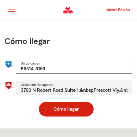
Pasar
al
Iniciar Sesión
contenido
principal
Comienzo
del
contenido
Cómo llegar
principal
Su ubicación
Ubicación del agente
Cómo llegar
Skip
to
after