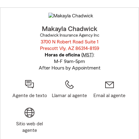
Skip
to
before
map.
Makayla Chadwick
Chadwick Insurance Agency Inc
3700 N Robert Road Suite 1
Prescott Vly, AZ 86314-8159
opens in new window
Horas de oficina
(
MST
):
M-F 9am-5pm
After Hours by Appointment
Agente de texto
Llamar al agente
Email al agente
Sitio web del
agente