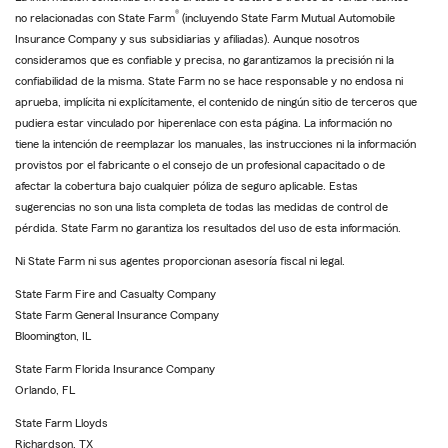
®
no relacionadas con State Farm
(incluyendo State Farm Mutual Automobile
Insurance Company y sus subsidiarias y afiliadas). Aunque nosotros
consideramos que es confiable y precisa, no garantizamos la precisión ni la
confiabilidad de la misma. State Farm no se hace responsable y no endosa ni
aprueba, implícita ni explícitamente, el contenido de ningún sitio de terceros que
pudiera estar vinculado por hiperenlace con esta página. La información no
tiene la intención de reemplazar los manuales, las instrucciones ni la información
provistos por el fabricante o el consejo de un profesional capacitado o de
afectar la cobertura bajo cualquier póliza de seguro aplicable. Estas
sugerencias no son una lista completa de todas las medidas de control de
pérdida. State Farm no garantiza los resultados del uso de esta información.
Ni State Farm ni sus agentes proporcionan asesoría fiscal ni legal.
State Farm Fire and Casualty Company
State Farm General Insurance Company
Bloomington, IL
State Farm Florida Insurance Company
Orlando, FL
State Farm Lloyds
Richardson, TX