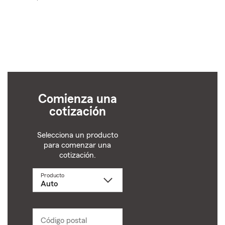
Comienza una
cotización
Selecciona un producto
para comenzar una
cotización.
Producto
Selecciona
un
producto
name
from
dropdown
Código postal
Ingresa