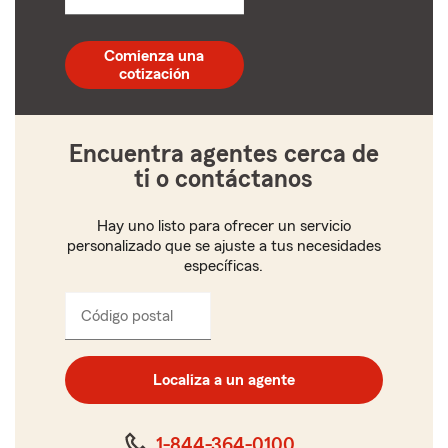
un
código
postal
Comienza una
de
cotización
5
dígitos
Encuentra agentes cerca de
ti o contáctanos
Hay uno listo para ofrecer un servicio
personalizado que se ajuste a tus necesidades
específicas.
Código postal
Ingresa
el
código
postal
Localiza a un agente
de
cinco
dígitos
1-844-364-0100