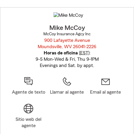
Skip
to
before
map.
Mike McCoy
McCoy Insurance Agcy Inc
900 Lafayette Avenue
Moundsville, WV 26041-2226
opens in new window
Horas de oficina
(
EST
):
9-5 Mon-Wed & Fri, Thu 9-1PM
Evenings and Sat. by appt.
Agente de texto
Llamar al agente
Email al agente
Sitio web del
agente