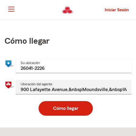
Pasar
al
Iniciar Sesión
contenido
principal
Comienzo
del
contenido
Cómo llegar
principal
Su ubicación
Ubicación del agente
Cómo llegar
Skip
to
after