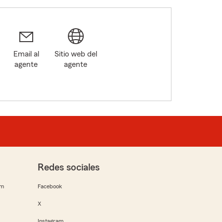
Email al
Sitio web del
agente
agente
Redes sociales
rm
Facebook
X
Instagram