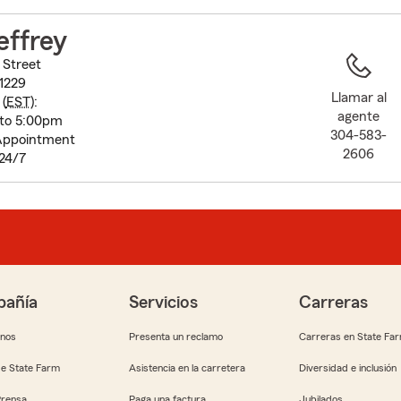
to
before
effrey
map.
 Street
1229
Llamar al
(
EST
):
agente
 to 5:00pm
304-583-
Appointment
2606
 24/7
añía
Servicios
Carreras
anos
Presenta un reclamo
Carreras en State Fa
e State Farm
Asistencia en la carretera
Diversidad e inclusión
Prensa
Paga una factura
Jubilados