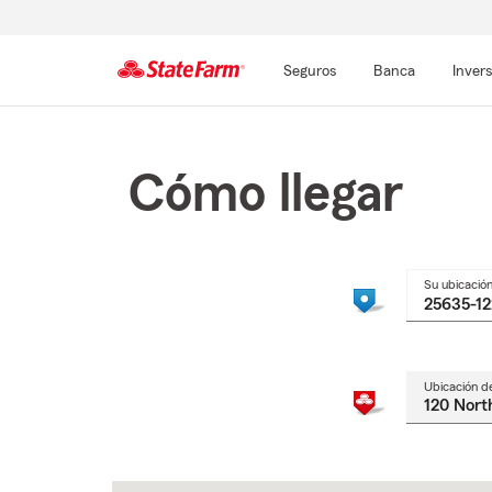
Seguros
Banca
Inver
Comienzo
del
contenido
Cómo llegar
principal
Su ubicació
Ubicación d