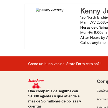
Kenny J
120 North Bridge
Man, WV 25635-
Horas de oficina
Mon-Fri 9:00am
After Hours by 
Call us anytime!
Como un buen vecino, State Farm está ahí.®
Comp
Una compañía de seguros con
Contáct
19,000 agentes y que atiende a
Acerca d
más de 96 millones de pólizas y
cuentas
Sala de 