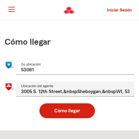
Pasar
al
Iniciar Sesión
contenido
principal
Comienzo
del
contenido
Cómo llegar
principal
Su ubicación
Ubicación del agente
Cómo llegar
Skip
to
after