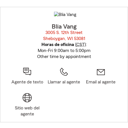
Skip
to
before
map.
Blia Vang
3005 S. 12th Street
Sheboygan, WI 53081
opens in new window
Horas de oficina
(
CST
):
Mon-Fri 9:00am to 5:00pm
Other time by appointment
Agente de texto
Llamar al agente
Email al agente
Sitio web del
agente