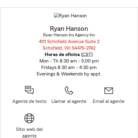
Skip
to
before
map.
Ryan Hanson
Ryan Hanson Ins Agency Inc
4111 Schofield Avenue Suite 2
Schofield, WI 54476-2742
opens in new window
Horas de oficina
(
CST
):
Mon - Th 8:30 am - 5:00 pm
Fridays 8:30 am - 4:30 pm
Evenings & Weekends by appt.
Agente de texto
Llamar al agente
Email al agente
Sitio web del
agente