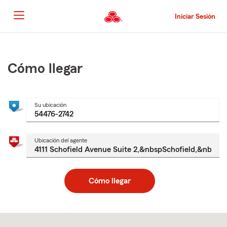
Pasar
al
Iniciar Sesión
contenido
principal
Comienzo
del
contenido
Cómo llegar
principal
Su ubicación
Ubicación del agente
Cómo llegar
Skip
to
after