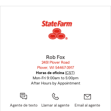
Skip
to
before
map.
Rob Fox
2451 Plover Road
Plover, WI 54467-3917
opens in new window
Horas de oficina
(
CST
):
Mon-Fri 9:00am to 5:00pm
After Hours by Appointment
Agente de texto
Llamar al agente
Email al agente