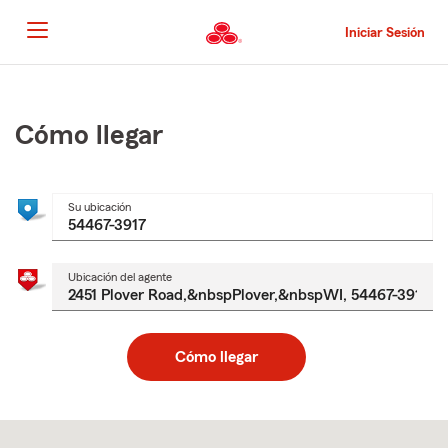
Pasar
al
Iniciar Sesión
contenido
principal
Comienzo
del
contenido
Cómo llegar
principal
Su ubicación
Ubicación del agente
Cómo llegar
Skip
to
after