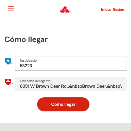
Pasar
al
Iniciar Sesión
contenido
principal
Comienzo
del
contenido
Cómo llegar
principal
Su ubicación
Ubicación del agente
Cómo llegar
Skip
to
after