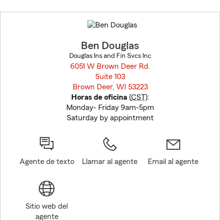
Skip
to
before
map.
Ben Douglas
Douglas Ins and Fin Svcs Inc
6051 W Brown Deer Rd.
Suite 103
Brown Deer, WI 53223
opens in new window
Horas de oficina
(
CST
):
Monday- Friday 9am-5pm
Saturday by appointment
Agente de texto
Llamar al agente
Email al agente
Sitio web del
agente