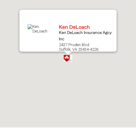
map.
Ken DeLoach
Ken DeLoach Insurance Agcy
Inc
2437 Pruden Blvd
Suffolk, VA 23434-4226