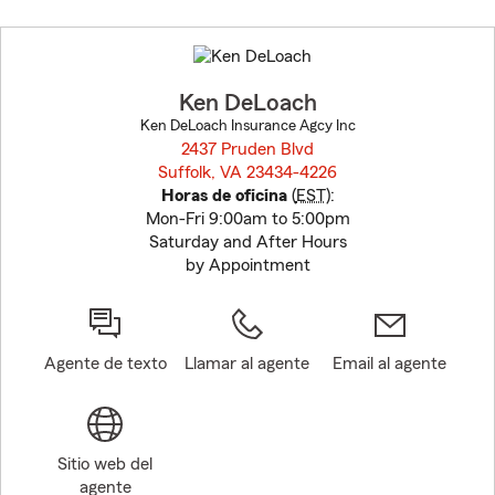
Skip
to
before
map.
Ken DeLoach
Ken DeLoach Insurance Agcy Inc
2437 Pruden Blvd
Suffolk, VA 23434-4226
opens in new window
Horas de oficina
(
EST
):
Mon-Fri 9:00am to 5:00pm
Saturday and After Hours
by Appointment
Agente de texto
Llamar al agente
Email al agente
Sitio web del
agente