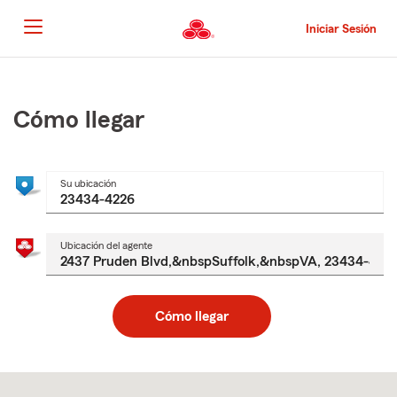
Pasar
al
Iniciar Sesión
contenido
principal
Comienzo
del
contenido
Cómo llegar
principal
Su ubicación
Ubicación del agente
Cómo llegar
Skip
to
after