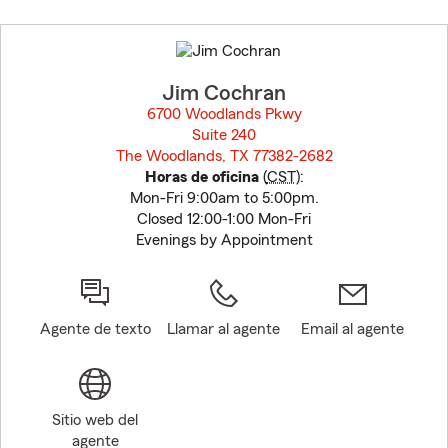
Skip
to
before
map.
Jim Cochran
6700 Woodlands Pkwy
Suite 240
The Woodlands, TX 77382-2682
opens in new window
Horas de oficina
(
CST
):
Mon-Fri 9:00am to 5:00pm.
Closed 12:00-1:00 Mon-Fri
Evenings by Appointment
Agente de texto
Llamar al agente
Email al agente
Sitio web del
agente