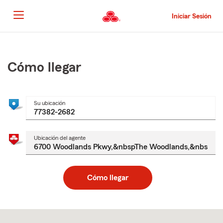
Pasar
al
Iniciar Sesión
contenido
principal
Comienzo
del
contenido
Cómo llegar
principal
Su ubicación
Ubicación del agente
Cómo llegar
Skip
to
after