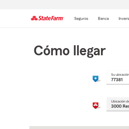
Seguros
Banca
Inver
Comienzo
del
contenido
Cómo llegar
principal
Su ubicació
Ubicación d