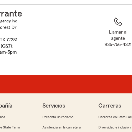
to
before
rrante
map.
Agency Inc
orest Dr
Llamar al
agente
TX 77381
936-756-4321
(
CST
):
9am-5pm
añía
Servicios
Carreras
anos
Presenta un reclamo
Carreras en State Fa
e State Farm
Asistencia en la carretera
Diversidad e inclusión