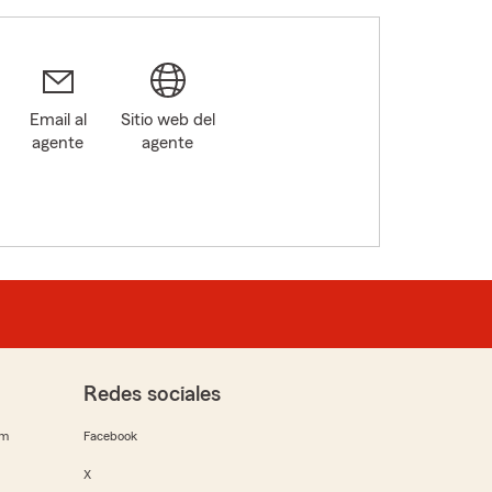
Email al
Sitio web del
agente
agente
Redes sociales
rm
Facebook
X