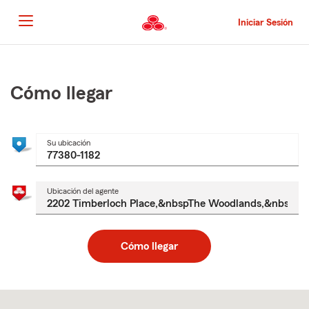
Pasar
al
Iniciar Sesión
contenido
principal
Comienzo
del
contenido
Cómo llegar
principal
Su ubicación
Ubicación del agente
Cómo llegar
Skip
to
after