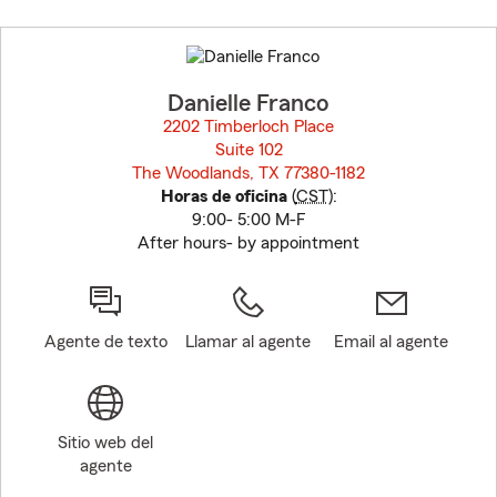
Skip
to
before
map.
Danielle Franco
2202 Timberloch Place
Suite 102
The Woodlands, TX 77380-1182
opens in new window
Horas de oficina
(
CST
):
9:00- 5:00 M-F
After hours- by appointment
Agente de texto
Llamar al agente
Email al agente
Sitio web del
agente