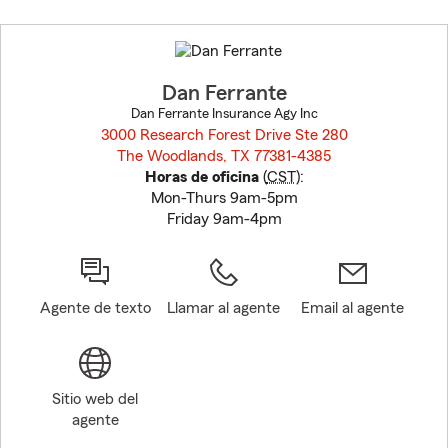
Skip
to
before
map.
Dan Ferrante
Dan Ferrante Insurance Agy Inc
3000 Research Forest Drive Ste 280
The Woodlands, TX 77381-4385
opens in new window
Horas de oficina
(
CST
):
Mon-Thurs 9am-5pm
Friday 9am-4pm
Agente de texto
Llamar al agente
Email al agente
Sitio web del
agente