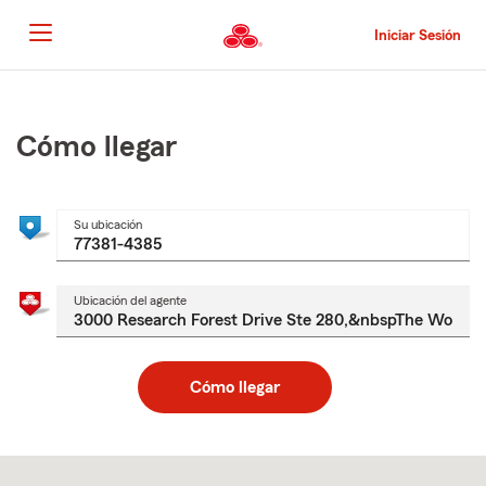
Pasar
al
Iniciar Sesión
contenido
principal
Comienzo
del
contenido
Cómo llegar
principal
Su ubicación
Ubicación del agente
Cómo llegar
Skip
to
after