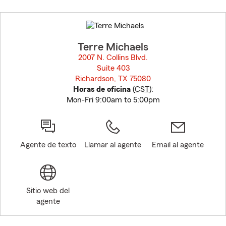
Skip
to
before
map.
Terre Michaels
2007 N. Collins Blvd.
Suite 403
Richardson, TX 75080
opens in new window
Horas de oficina
(
CST
):
Mon-Fri 9:00am to 5:00pm
Agente de texto
Llamar al agente
Email al agente
Sitio web del
agente