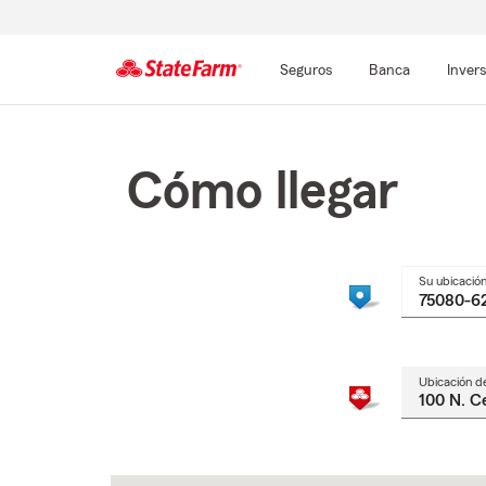
Seguros
Banca
Inver
Comienzo
del
contenido
Cómo llegar
principal
Su ubicació
Ubicación d