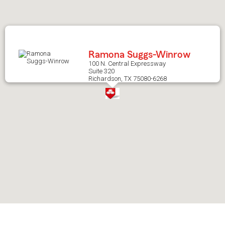
after
map.
Ramona Suggs-Winrow
100 N. Central Expressway
Suite 320
Richardson, TX 75080-6268
Skip