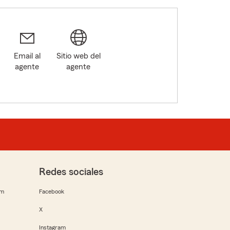
Email al
Sitio web del
agente
agente
Redes sociales
rm
Facebook
X
Instagram