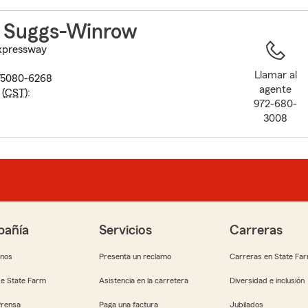
to
before
 Suggs-Winrow
map.
Expressway
Llamar al
75080-6268
agente
(
CST
):
972-680-
3008
añía
Servicios
Carreras
anos
Presenta un reclamo
Carreras en State Fa
e State Farm
Asistencia en la carretera
Diversidad e inclusión
Prensa
Paga una factura
Jubilados