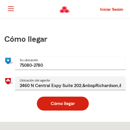
Pasar
al
Iniciar Sesión
contenido
principal
Comienzo
del
contenido
Cómo llegar
principal
Su ubicación
Ubicación del agente
Cómo llegar
Skip
to
after