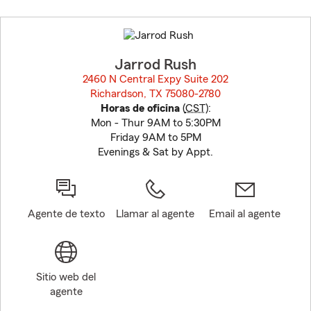
Skip
to
before
map.
Jarrod Rush
2460 N Central Expy Suite 202
Richardson, TX 75080-2780
opens in new window
Horas de oficina
(
CST
):
Mon - Thur 9AM to 5:30PM
Friday 9AM to 5PM
Evenings & Sat by Appt.
Agente de texto
Llamar al agente
Email al agente
Sitio web del
agente