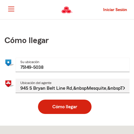
Pasar
al
Iniciar Sesión
contenido
principal
Comienzo
del
contenido
Cómo llegar
principal
Su ubicación
Ubicación del agente
Cómo llegar
Skip
to
after