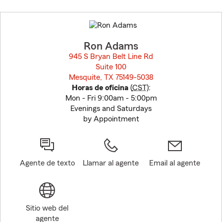
Skip
to
before
map.
Ron Adams
945 S Bryan Belt Line Rd
Suite 100
Mesquite, TX 75149-5038
opens in new window
Horas de oficina
(
CST
):
Mon - Fri 9:00am - 5:00pm
Evenings and Saturdays
by Appointment
Agente de texto
Llamar al agente
Email al agente
Sitio web del
agente