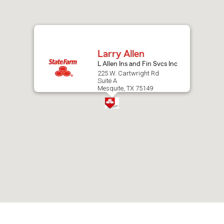
after
map.
Larry Allen
L Allen Ins and Fin Svcs Inc
225 W. Cartwright Rd
Suite A
Mesquite, TX 75149
Skip