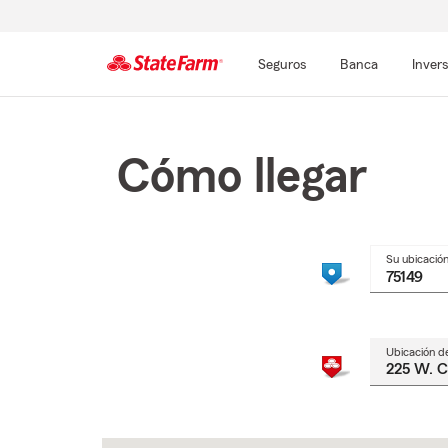
Seguros
Banca
Inver
Comienzo
del
contenido
Cómo llegar
principal
Su ubicació
Ubicación d