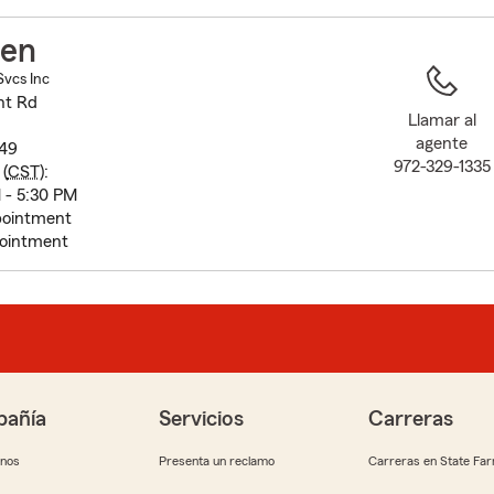
to
before
len
map.
Svcs Inc
ht Rd
Llamar al
agente
149
972-329-1335
(
CST
):
 - 5:30 PM
pointment
pointment
añía
Servicios
Carreras
anos
Presenta un reclamo
Carreras en State Fa