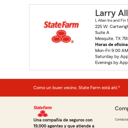
Larry Al
L Allen Ins and Fin 
225 W. Cartwrig
Suite A
Mesquite, TX 75
Horas de oficina
Mon-Fri 9:00 AM
Saturday by Ap
Evenings by Ap
Como un buen vecino, State Farm está ahí.®
Comp
Una compañía de seguros con
Contáct
19,000 agentes y que atiende a